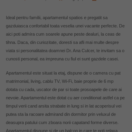
Ideal pentru familii, apartamentul spatios e pregatit sa
gazduiasca confortabil toata veselia unei vacante perfecte. De
aici poti admira cum soarele apune peste dealuri, la ceas de
tihna. Daca, din curiozitate, doresti sa afli mai multe despre
viata si personalitatea doamnei Dr. Ana Culcer, te invitam sa o
cunosti personal, ea impreuna cu fiul ei sunt gazdele casei.
Apartamentul este situat la etaj, dispune de o camera cu pat
matrimonial, living, cablu TV, Wi-Fi, baie proprie de 6 mp
dotata cu cada, uscator de par si toate prosoapele de care ai
nevoie. Apartamentul este dotat cu aer conditionat astfel ca pe
timpul verii cand arsita strabate in lung si in lat acoperisul vei
putea sta la racoare admirand din dormitor prin veluxul de
deasupra patului cum zboara norii capatand forme diverse.
Apartamentul dispune si de un balcon in care te poti relaxa