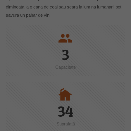
dimineata la o cana de ceai sau seara la lumina lumanarii poti
savura un pahar de vin.
people
3
Capacitate
cottage
34
Suprafață