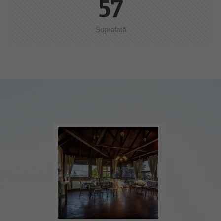
57
Suprafață