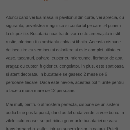
Atunci cand vei lua masa în pavilionul din curte, vei aprecia, cu
siguranta, privelistea magnifica si confortul pe care ti-l punem
la dispozitie. Bucataria noastra de vara este amenajata in stil
rustic, oferindu-ti o ambianta calda si tihnita. Aceasta dispune
de incalzire cu semineu si calorifere si este complet utilata cu
vase, tacamuri, pahare, cuptor cu microunde, fierbator de apa,
aragaz cu cuptor, frigider cu congelator. In plus, este spatioasa
si atent decorata. In bucatarie se gasesc 2 mese de 6
persoane fiecare. Daca este nevoie, acestea pot fi unite pentru
a face o masa mare de 12 persoane.
Mai mult, pentru o atmosfera perfecta, dispune de un sistem
audio bine pus la punct, dand astfel unda verde la voie buna. In
zilele calduroase, se pot ridica geamurile bucatariei de vara ,
transformand-o, astfel, intr-un superb foisor in natura. Puteti