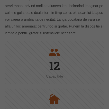
servi masa, privind norii ce aluneca lent, hoinarind imaginar pe
culmile golase ale dealurilor , in timp ce razele soarelui la apus
vor creea o ambianta de neuitat. Langa bucataria de vara se
afla un loc amenajat pentru foc si gratar. Punem la dispozitie si
lemnele pentru gratar si ustensilele necesare.
people
12
Capacitate
cottage