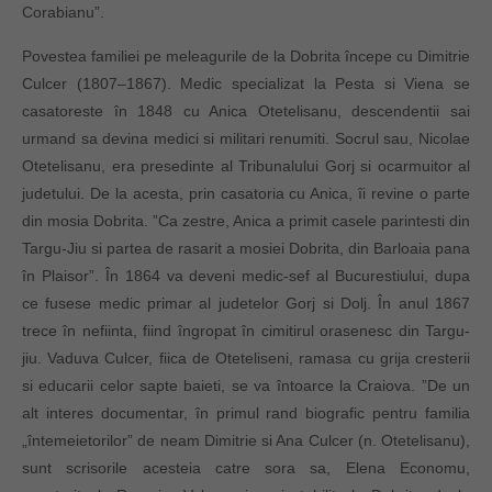
Corabianu”.
Povestea familiei pe meleagurile de la Dobrita începe cu Dimitrie
Culcer (1807–1867). Medic specializat la Pesta si Viena se
casatoreste în 1848 cu Anica Otetelisanu, descendentii sai
urmand sa devina medici si militari renumiti. Socrul sau, Nicolae
Otetelisanu, era presedinte al Tribunalului Gorj si ocarmuitor al
judetului. De la acesta, prin casatoria cu Anica, îi revine o parte
din mosia Dobrita. ”Ca zestre, Anica a primit casele parintesti din
Targu-Jiu si partea de rasarit a mosiei Dobrita, din Barloaia pana
în Plaisor”. În 1864 va deveni medic-sef al Bucurestiului, dupa
ce fusese medic primar al judetelor Gorj si Dolj. În anul 1867
trece în nefiinta, fiind îngropat în cimitirul orasenesc din Targu-
jiu. Vaduva Culcer, fiica de Oteteliseni, ramasa cu grija cresterii
si educarii celor sapte baieti, se va întoarce la Craiova. ”De un
alt interes documentar, în primul rand biografic pentru familia
„întemeietorilor” de neam Dimitrie si Ana Culcer (n. Otetelisanu),
sunt scrisorile acesteia catre sora sa, Elena Economu,