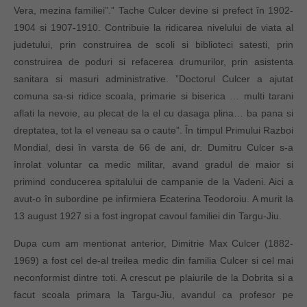
Vera, mezina familiei”.” Tache Culcer devine si prefect în 1902-
1904 si 1907-1910. Contribuie la ridicarea nivelului de viata al
judetului, prin construirea de scoli si biblioteci satesti, prin
construirea de poduri si refacerea drumurilor, prin asistenta
sanitara si masuri administrative. ”Doctorul Culcer a ajutat
comuna sa-si ridice scoala, primarie si biserica … multi tarani
aflati la nevoie, au plecat de la el cu dasaga plina… ba pana si
dreptatea, tot la el veneau sa o caute”. În timpul Primului Razboi
Mondial, desi în varsta de 66 de ani, dr. Dumitru Culcer s-a
înrolat voluntar ca medic militar, avand gradul de maior si
primind conducerea spitalului de campanie de la Vadeni. Aici a
avut-o în subordine pe infirmiera Ecaterina Teodoroiu. A murit la
13 august 1927 si a fost ingropat cavoul familiei din Targu-Jiu.
Dupa cum am mentionat anterior, Dimitrie Max Culcer (1882-
1969) a fost cel de-al treilea medic din familia Culcer si cel mai
neconformist dintre toti. A crescut pe plaiurile de la Dobrita si a
facut scoala primara la Targu-Jiu, avandul ca profesor pe