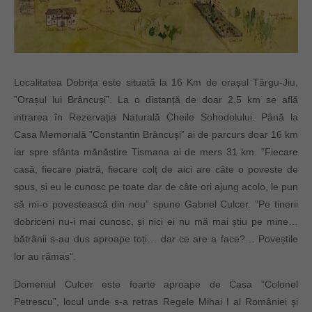
Localitatea Dobrița este situată la 16 Km de orașul Târgu-Jiu,
”Orașul lui Brâncuși”. La o distanță de doar 2,5 km se află
intrarea în Rezervația Naturală Cheile Sohodolului. Până la
Casa Memorială ”Constantin Brâncuși” ai de parcurs doar 16 km
iar spre sfânta mănăstire Tismana ai de mers 31 km. ”Fiecare
casă, fiecare piatră, fiecare colț de aici are câte o poveste de
spus, și eu le cunosc pe toate dar de câte ori ajung acolo, le pun
să mi-o povestească din nou” spune Gabriel Culcer. ”Pe tinerii
dobriceni nu-i mai cunosc, și nici ei nu mă mai știu pe mine…
bătrânii s-au dus aproape toți… dar ce are a face?… Poveștile
lor au rămas”.
Domeniul Culcer este foarte aproape de Casa ”Colonel
Petrescu”, locul unde s-a retras Regele Mihai I al României și