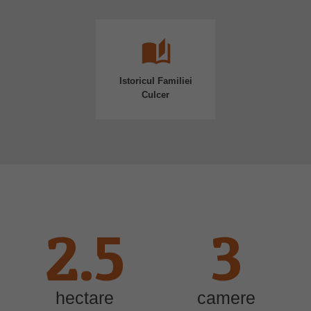
auto_stories
Istoricul Familiei
Culcer
2.5
3
hectare
camere