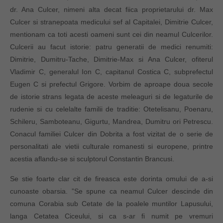
dr. Ana Culcer, nimeni alta decat fiica proprietarului dr. Max
Culcer si stranepoata medicului sef al Capitalei, Dimitrie Culcer,
mentionam ca toti acesti oameni sunt cei din neamul Culcerilor.
Culcerii au facut istorie: patru generatii de medici renumiti:
Dimitrie, Dumitru-Tache, Dimitrie-Max si Ana Culcer, ofiterul
Vladimir C, generalul Ion C, capitanul Costica C, subprefectul
Eugen C si prefectul Grigore. Vorbim de aproape doua secole
de istorie strans legata de aceste meleaguri si de legaturile de
rudenie si cu celelalte familii de traditie: Otetelisanu, Poenaru,
Schileru, Samboteanu, Gigurtu, Mandrea, Dumitru ori Petrescu.
Conacul familiei Culcer din Dobrita a fost vizitat de o serie de
personalitati ale vietii culturale romanesti si europene, printre
acestia aflandu-se si sculptorul Constantin Brancusi.
Se stie foarte clar cit de fireasca este dorinta omului de a-si
cunoaste obarsia. ”Se spune ca neamul Culcer descinde din
comuna Corabia sub Cetate de la poalele muntilor Lapusului,
langa Cetatea Ciceului, si ca s-ar fi numit pe vremuri