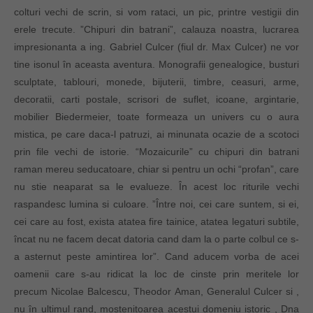
colturi vechi de scrin, si vom rataci, un pic, printre vestigii din
erele trecute. ”Chipuri din batrani”, calauza noastra, lucrarea
impresionanta a ing. Gabriel Culcer (fiul dr. Max Culcer) ne vor
tine isonul în aceasta aventura. Monografii genealogice, busturi
sculptate, tablouri, monede, bijuterii, timbre, ceasuri, arme,
decoratii, carti postale, scrisori de suflet, icoane, argintarie,
mobilier Biedermeier, toate formeaza un univers cu o aura
mistica, pe care daca-l patruzi, ai minunata ocazie de a scotoci
prin file vechi de istorie. “Mozaicurile” cu chipuri din batrani
raman mereu seducatoare, chiar si pentru un ochi “profan”, care
nu stie neaparat sa le evalueze. În acest loc riturile vechi
raspandesc lumina si culoare. ”Între noi, cei care suntem, si ei,
cei care au fost, exista atatea fire tainice, atatea legaturi subtile,
încat nu ne facem decat datoria cand dam la o parte colbul ce s-
a asternut peste amintirea lor”. Cand aducem vorba de acei
oamenii care s-au ridicat la loc de cinste prin meritele lor
precum Nicolae Balcescu, Theodor Aman, Generalul Culcer si ,
nu în ultimul rand, mostenitoarea acestui domeniu istoric , Dna