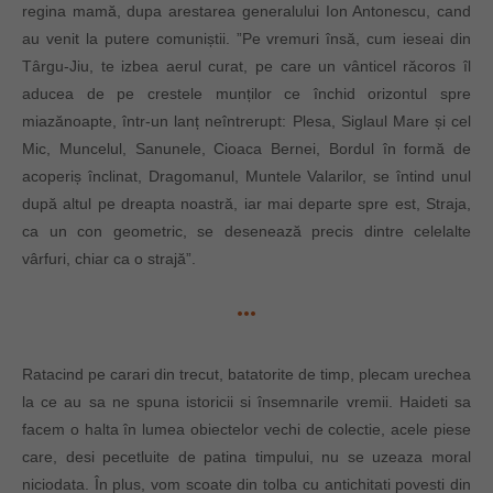
regina mamă, dupa arestarea generalului Ion Antonescu, cand
au venit la putere comuniștii. ”Pe vremuri însă, cum ieseai din
Târgu-Jiu, te izbea aerul curat, pe care un vânticel răcoros îl
aducea de pe crestele munților ce închid orizontul spre
miazănoapte, într-un lanț neîntrerupt: Plesa, Siglaul Mare și cel
Mic, Muncelul, Sanunele, Cioaca Bernei, Bordul în formă de
acoperiș înclinat, Dragomanul, Muntele Valarilor, se întind unul
după altul pe dreapta noastră, iar mai departe spre est, Straja,
ca un con geometric, se desenează precis dintre celelalte
vârfuri, chiar ca o strajă”.
Ratacind pe carari din trecut, batatorite de timp, plecam urechea
la ce au sa ne spuna istoricii si însemnarile vremii. Haideti sa
facem o halta în lumea obiectelor vechi de colectie, acele piese
care, desi pecetluite de patina timpului, nu se uzeaza moral
niciodata. În plus, vom scoate din tolba cu antichitati povesti din