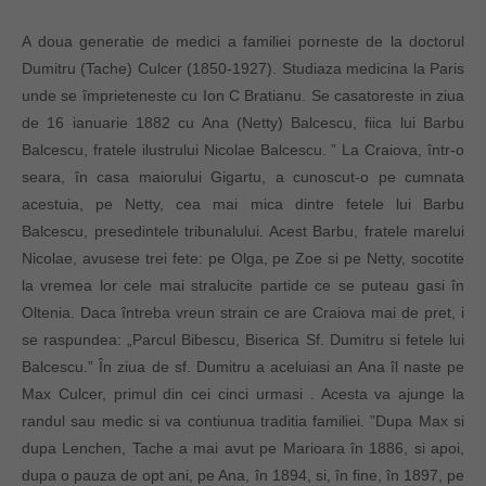
A doua generatie de medici a familiei porneste de la doctorul
Dumitru (Tache) Culcer (1850-1927). Studiaza medicina la Paris
unde se împrieteneste cu Ion C Bratianu. Se casatoreste in ziua
de 16 ianuarie 1882 cu Ana (Netty) Balcescu, fiica lui Barbu
Balcescu, fratele ilustrului Nicolae Balcescu. ” La Craiova, într-o
seara, în casa maiorului Gigartu, a cunoscut-o pe cumnata
acestuia, pe Netty, cea mai mica dintre fetele lui Barbu
Balcescu, presedintele tribunalului. Acest Barbu, fratele marelui
Nicolae, avusese trei fete: pe Olga, pe Zoe si pe Netty, socotite
la vremea lor cele mai stralucite partide ce se puteau gasi în
Oltenia. Daca întreba vreun strain ce are Craiova mai de pret, i
se raspundea: „Parcul Bibescu, Biserica Sf. Dumitru si fetele lui
Balcescu.” În ziua de sf. Dumitru a aceluiasi an Ana îl naste pe
Max Culcer, primul din cei cinci urmasi . Acesta va ajunge la
randul sau medic si va contiunua traditia familiei. ”Dupa Max si
dupa Lenchen, Tache a mai avut pe Marioara în 1886, si apoi,
dupa o pauza de opt ani, pe Ana, în 1894, si, în fine, în 1897, pe