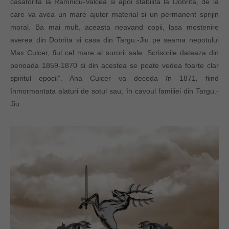
casatorita la Ramnicu-Valcea si apoi stabilita la Dobrita, de la
care va avea un mare ajutor material si un permanent sprijin
moral. Ba mai mult, aceasta neavand copii, lasa mostenire
averea din Dobrita si casa din Targu.-Jiu pe seama nepotului
Max Culcer, fiul cel mare al surorii sale. Scrisorile dateaza din
perioada 1859-1870 si din acestea se poate vedea foarte clar
spiritul epocii”. Ana Culcer va deceda în 1871, fiind
înmormantata alaturi de sotul sau, în cavoul familiei din Targu.-
Jiu.