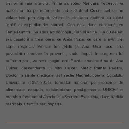
trei ori în fata altarului. Prima sa sotie, Marioara Petrescu i-a
nascut un fiu pe numele de botez Gabriel Culcer, cel ce ne
calauzeste prin negura vremii în calatoria noastra cu acest
”ghid” al chipurilor din batrani.. Cea de-a doua casatorie, cu
Tanta Dumitru, i-a adus alti doi copii , Dan si Adina . La 60 de ani
s-a casatorit a treia oara, cu Anita Popa, cu care a avut trei
copii, respectiv Petrica, Ion (Nelu )si Ana. Usor ,usor firul
povestirii ne aduce în prezent , unde timpul, în curgerea lui
neîntrerupta , va scrie pagini noi. Gazda noastra d-na dr. Ana
Culcer, descendenta lui Max Culcer, Medic Primar Peditru,
Doctor în stiinte medicale, sef sectie Neonatologie al Spitalului
Universitar (1984-2014), formator national pe probleme de
alimentatie naturala, colaboratoare prestigioasa a UNICEF si
membru fondator al Asociatiei «Secretul Evolutiei», duce traditia
medicala a familie mai departe.