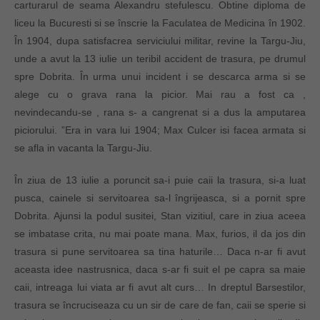
carturarul de seama Alexandru stefulescu. Obtine diploma de
liceu la Bucuresti si se înscrie la Faculatea de Medicina în 1902.
În 1904, dupa satisfacrea serviciului militar, revine la Targu-Jiu,
unde a avut la 13 iulie un teribil accident de trasura, pe drumul
spre Dobrita. În urma unui incident i se descarca arma si se
alege cu o grava rana la picior. Mai rau a fost ca ,
nevindecandu-se , rana s- a cangrenat si a dus la amputarea
piciorului. ”Era in vara lui 1904; Max Culcer isi facea armata si
se afla in vacanta la Targu-Jiu.
În ziua de 13 iulie a poruncit sa-i puie caii la trasura, si-a luat
pusca, cainele si servitoarea sa-l îngrijeasca, si a pornit spre
Dobrita. Ajunsi la podul susitei, Stan vizitiul, care in ziua aceea
se imbatase crita, nu mai poate mana. Max, furios, il da jos din
trasura si pune servitoarea sa tina haturile… Daca n-ar fi avut
aceasta idee nastrusnica, daca s-ar fi suit el pe capra sa maie
caii, intreaga lui viata ar fi avut alt curs… In dreptul Barsestilor,
trasura se încruciseaza cu un sir de care de fan, caii se sperie si