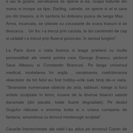
o iau la goana, servitoarea se sperie si ea, scapa haturile din
mana si incepe sa tipe; Darling, cainele, se sperie si el si sare
jos din trasura, si în saritura lui doboara pusca de langa Max…
Arma, incarcata, se izbeste cu cocoasele de scara trasurii si se
descarca… Un foc i-a trecut prin caciula, la doi centimetri de cap
si celalalt i-a trecut prin fluierul piciorului, în sensul lungimi”.
La Paris duce o viata boema si leaga prietenii cu multe
personalitati ale vremii printre care George Enescu, pictorul
Sava Albescu si Constantin Brancusi. Pe langa universul
medical, modelarea îm argila , vanatoarea, coelctionarea
obiectelor de tot felul au fost hobby–urile sale timp de–o viata.
”Stransese numeroase obiecte de arta, tablouri, toiege si furci
artistic sculptate în lemn, icoane de la diverse biserici satesti
daramate (din pacate, toate foarte degradate). Pe dealul
Gugului ridicase o enorma troita si o uriasa cumpana de
fantana, amandoua cu lemnul mestesugit sculptat”.
Cararile întortocheate ale vietii l-au adus pe doctorul Culcer de