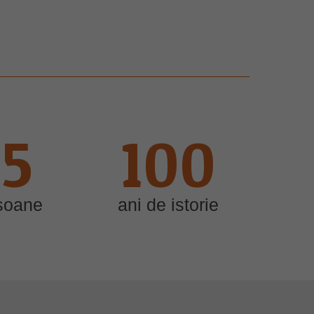
15
100
soane
ani de istorie