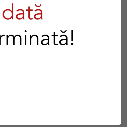
onacul boeresc construit de tatal meu (Dr. Max Culcer) cu
s rolul de doctor si rolul de cap de familie.
menilor in modul clasic, era un doctor in toate sensurile
i care ii eram alaturi, ca pentru un corp sanatos e nevoie si
range toata familia laolalta, prieteni si cunoscuti, unde
rticipam cu totii. Era o atmosfera atat de placuta incat
le. Insusi Brancusi si-a petrecut vara alaturi de familia
mul este cinistit, nu mi-am dorit decat sa duc aceasta
traditiile familiei mele si sa luati o gura de sanatate asa