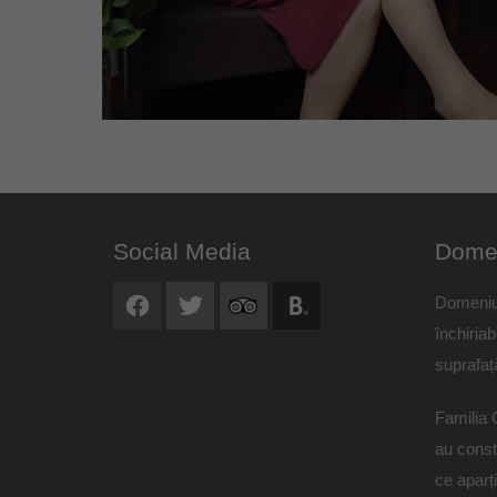
Social Media
Domen
Domeniu
închiriab
suprafaț
Familia 
au const
ce aparți