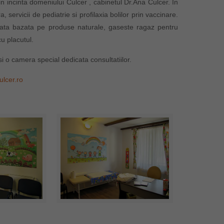
i, in incinta domeniului Culcer , cabinetul Dr.Ana Culcer. In
, servicii de pediatrie si profilaxia bolilor prin vaccinare.
ibrata bazata pe produse naturale, gaseste ragaz pentru
cu placutul.
i o camera special dedicata consultatiilor.
lcer.ro