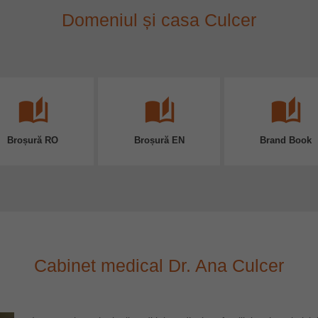
Domeniul și casa Culcer
auto_stories
auto_stories
auto_stories
Broșură RO
Broșură EN
Brand Book
Cabinet medical Dr. Ana Culcer