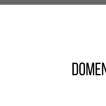
zare
Activități
Galerie
Contact și Rezervări