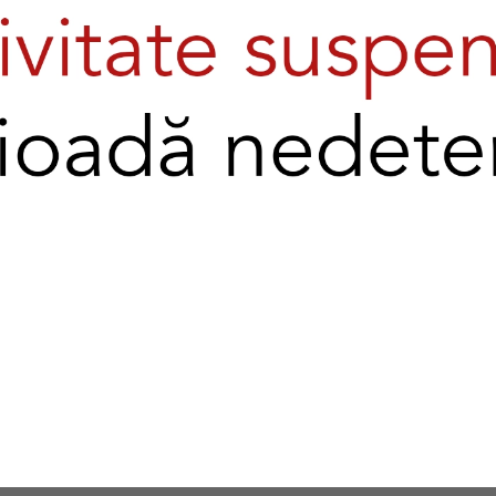
Domeniul Culcer astăzi
Inca din anul 1935 reununiulie familiei Culcer au avut loc in c
ajutorul localinicilor satului Dobrita. Tata si-a luat foarte in serio
Vedeti voi, tata nu era un doctor care avea grija de santatea oa
cuvantului. Prin felul lui de a fi zi de zi, ne-a invatat pe toti ce
de o minte si un suflet sanatos. Tata avea acest obicei de a st
altundeva decat la conac ,si de a organiza mese festive unde pa
majoritea invitatiilor ramaneau peste noapte sau chiar cateva zi
noastra in Dobrita pe vechiul domeniu Culcer.
Crescand intr-o familie plina de dragoste si armonie, unde o
traditie mai departe si sa va invit sa cunoasteti zona, oamenii, 