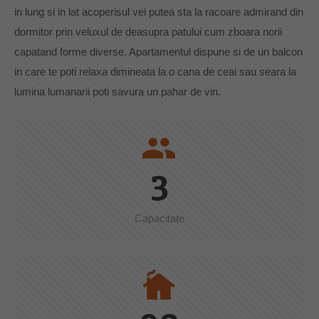
in lung si in lat acoperisul vei putea sta la racoare admirand din
dormitor prin veluxul de deasupra patului cum zboara norii
capatand forme diverse. Apartamentul dispune si de un balcon
in care te poti relaxa dimineata la o cana de ceai sau seara la
lumina lumanarii poti savura un pahar de vin.
people
3
Capacitate
cottage