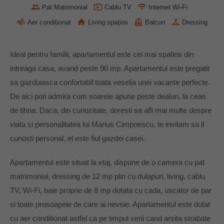
Pat Matrimonial
Cablu TV
Internet Wi-Fi
Aer condiționat
Living spațios
Balcon
Dressing
Ideal pentru familii, apartamentul este cel mai spatios din
intreaga casa, avand peste 90 mp. Apartamentul este pregatit
sa gazduiasca confortabil toata veselia unei vacante perfecte.
De aici poti admira cum soarele apune peste dealuri, la ceas
de tihna. Daca, din curiozitate, doresti sa afli mai multe despre
viata si personalitatea lui Marius Cimpoescu, te invitam sa il
cunosti personal, el este fiul gazdei casei.
Apartamentul este situat la etaj, dispune de o camera cu pat
matrimonial, dressing de 12 mp plin cu dulapuri, living, cablu
TV, Wi-Fi, baie proprie de 8 mp dotata cu cada, uscator de par
si toate prosoapele de care ai nevoie. Apartamentul este dotat
cu aer conditionat astfel ca pe timpul verii cand arsita strabate