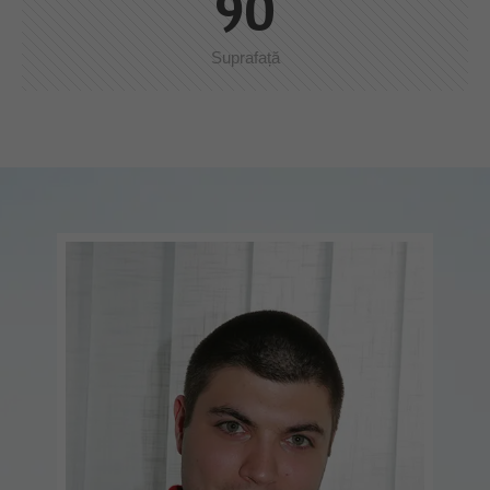
90
Suprafață