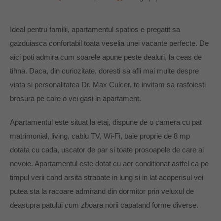
Ideal pentru familii, apartamentul spatios e pregatit sa
gazduiasca confortabil toata veselia unei vacante perfecte. De
aici poti admira cum soarele apune peste dealuri, la ceas de
tihna. Daca, din curiozitate, doresti sa afli mai multe despre
viata si personalitatea Dr. Max Culcer, te invitam sa rasfoiesti
brosura pe care o vei gasi in apartament.
Apartamentul este situat la etaj, dispune de o camera cu pat
matrimonial, living, cablu TV, Wi-Fi, baie proprie de 8 mp
dotata cu cada, uscator de par si toate prosoapele de care ai
nevoie. Apartamentul este dotat cu aer conditionat astfel ca pe
timpul verii cand arsita strabate in lung si in lat acoperisul vei
putea sta la racoare admirand din dormitor prin veluxul de
deasupra patului cum zboara norii capatand forme diverse.